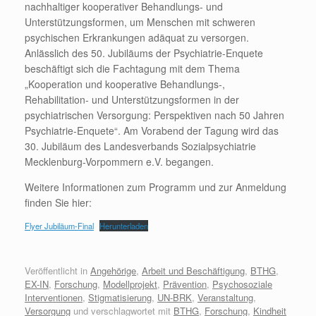
nachhaltiger kooperativer Behandlungs- und
Unterstützungsformen, um Menschen mit schweren
psychischen Erkrankungen adäquat zu versorgen.
Anlässlich des 50. Jubiläums der Psychiatrie-Enquete
beschäftigt sich die Fachtagung mit dem Thema
„Kooperation und kooperative Behandlungs-,
Rehabilitation- und Unterstützungsformen in der
psychiatrischen Versorgung: Perspektiven nach 50 Jahren
Psychiatrie-Enquete“. Am Vorabend der Tagung wird das
30. Jubiläum des Landesverbands Sozialpsychiatrie
Mecklenburg-Vorpommern e.V. begangen.
Weitere Informationen zum Programm und zur Anmeldung
finden Sie hier:
Flyer Jubiläum-Final
Herunterladen
Veröffentlicht in
Angehörige
,
Arbeit und Beschäftigung
,
BTHG
,
EX-IN
,
Forschung
,
Modellprojekt
,
Prävention
,
Psychosoziale
Interventionen
,
Stigmatisierung
,
UN-BRK
,
Veranstaltung
,
Versorgung
und verschlagwortet mit
BTHG
,
Forschung
,
Kindheit