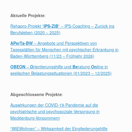
Aktuelle Projekte
:
Rehapro-Projekt “
IPS-ZIB
” – IPS-Coaching – Zurück ins
Berufsleben (2020 – 2025)
APerTa-BW
– Angebote und Perspektiven von
Tagesstätten für Menschen mit psychischer Erkrankung in
Baden-Württemberg (11/23 – Frühjahr 2026)
OBEON
–
O
rientierungshilfe und
Be
ratung
On
line in
seelischen Belastungssituationen (01/2023 – 12/2025)
Abgeschlossene Projekte
:
Auswirkungen der COVID-19-Pandemie auf die
psychiatrische und psychosoziale Versorgung in
Mecklenburg-Vorpommern
“WiEWohnen” – Wirksamkeit der Eingliederungshilfe