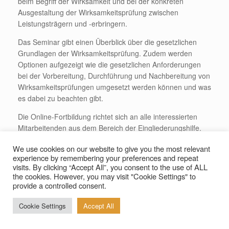
beim Begriff der Wirksamkeit und bei der konkreten
Ausgestaltung der Wirksamkeitsprüfung zwischen
Leistungsträgern und -erbringern.
Das Seminar gibt einen Überblick über die gesetzlichen
Grundlagen der Wirksamkeitsprüfung. Zudem werden
Optionen aufgezeigt wie die gesetzlichen Anforderungen
bei der Vorbereitung, Durchführung und Nachbereitung von
Wirksamkeitsprüfungen umgesetzt werden können und was
es dabei zu beachten gibt.
Die Online-Fortbildung richtet sich an alle interessierten
Mitarbeitenden aus dem Bereich der Eingliederungshilfe.
Die Teilnehmer*innen sollten Vorkenntnisse zum
We use cookies on our website to give you the most relevant
Bundesteilhabegesetz und Erfahrung in der Arbeit mit
experience by remembering your preferences and repeat
Menschen mit Behinderungen mitbringen.
visits. By clicking “Accept All”, you consent to the use of ALL
the cookies. However, you may visit "Cookie Settings" to
Weitere Informationen finden Sie hier:
provide a controlled consent.
Flyer Wirksamkeitsprüfung 2025
Herunterladen
Cookie Settings
Accept All