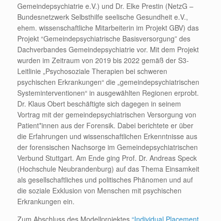
Gemeindepsychiatrie e.V.) und Dr. Elke Prestin (NetzG –
Bundesnetzwerk Selbsthilfe seelische Gesundheit e.V.,
ehem. wissenschaftliche Mitarbeiterin im Projekt GBV) das
Projekt “Gemeindepsychiatrische Basisversorgung” des
Dachverbandes Gemeindepsychiatrie vor. Mit dem Projekt
wurden im Zeitraum von 2019 bis 2022 gemäß der S3-
Leitlinie „Psychosoziale Therapien bei schweren
psychischen Erkrankungen“ die „gemeindepsychiatrischen
Systeminterventionen“ in ausgewählten Regionen erprobt.
Dr. Klaus Obert beschäftigte sich dagegen in seinem
Vortrag mit der gemeindepsychiatrischen Versorgung von
Patient*innen aus der Forensik. Dabei berichtete er über
die Erfahrungen und wissenschaftlichen Erkenntnisse aus
der forensischen Nachsorge im Gemeindepsychiatrischen
Verbund Stuttgart. Am Ende ging Prof. Dr. Andreas Speck
(Hochschule Neubrandenburg) auf das Thema Einsamkeit
als gesellschaftliches und politisches Phänomen und auf
die soziale Exklusion von Menschen mit psychischen
Erkrankungen ein.
Zum Abschluss des Modellprojektes
“Individual Placement