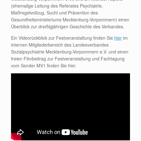
(ehemalige Leitung des Referates Psychiatrie,
Maßregelvollzug, Sucht und Prävention des
Gesundheitsministeriums Mecklenburg-Vorpommern) einen
Überblick zur dreißigjährigen Geschichte des Verbandes.
Ein Videorückblick zur Festveranstaltung finden Sie
hier
im
internen Mitgliederbereich des Landesverbandes
Sozialpsychiatrie Mecklenburg-Vorpommern e.V. und einen
freien Filmbeitrag zur Festveranstaltung und Fachtagung
vom Sender MV1 finden Sie hier.