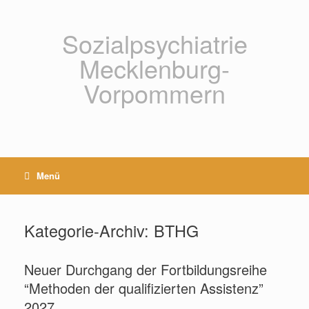
Zum
Inhalt
springen
Sozialpsychiatrie
Mecklenburg-
Vorpommern
Menü
Kategorie-Archiv:
BTHG
Neuer Durchgang der Fortbildungsreihe
“Methoden der qualifizierten Assistenz”
2027