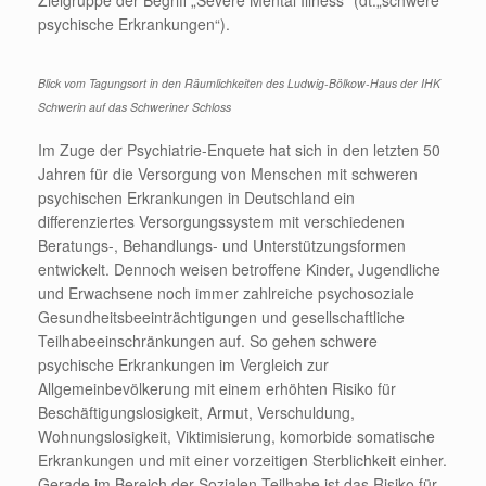
Zielgruppe der Begriff „Severe Mental Illness“ (dt.„schwere
psychische Erkrankungen“).
Blick vom Tagungsort in den Räumlichkeiten des Ludwig-Bölkow-Haus der IHK
Schwerin auf das Schweriner Schloss
Im Zuge der Psychiatrie-Enquete hat sich in den letzten 50
Jahren für die Versorgung von Menschen mit schweren
psychischen Erkrankungen in Deutschland ein
differenziertes Versorgungssystem mit verschiedenen
Beratungs-, Behandlungs- und Unterstützungsformen
entwickelt. Dennoch weisen betroffene Kinder, Jugendliche
und Erwachsene noch immer zahlreiche psychosoziale
Gesundheitsbeeinträchtigungen und gesellschaftliche
Teilhabeeinschränkungen auf. So gehen schwere
psychische Erkrankungen im Vergleich zur
Allgemeinbevölkerung mit einem erhöhten Risiko für
Beschäftigungslosigkeit, Armut, Verschuldung,
Wohnungslosigkeit, Viktimisierung, komorbide somatische
Erkrankungen und mit einer vorzeitigen Sterblichkeit einher.
Gerade im Bereich der Sozialen Teilhabe ist das Risiko für