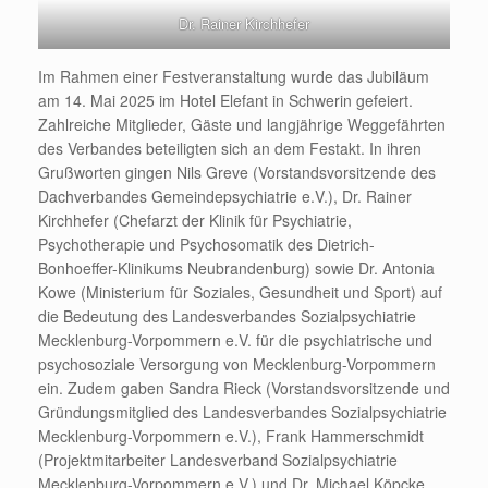
Dr. Rainer Kirchhefer
Im Rahmen einer Festveranstaltung wurde das Jubiläum
am 14. Mai 2025 im Hotel Elefant in Schwerin gefeiert.
Zahlreiche Mitglieder, Gäste und langjährige Weggefährten
des Verbandes beteiligten sich an dem Festakt. In ihren
Grußworten gingen Nils Greve (Vorstandsvorsitzende des
Dachverbandes Gemeindepsychiatrie e.V.), Dr. Rainer
Kirchhefer (Chefarzt der Klinik für Psychiatrie,
Psychotherapie und Psychosomatik des Dietrich-
Bonhoeffer-Klinikums Neubrandenburg) sowie Dr. Antonia
Kowe (Ministerium für Soziales, Gesundheit und Sport) auf
die Bedeutung des Landesverbandes Sozialpsychiatrie
Mecklenburg-Vorpommern e.V. für die psychiatrische und
psychosoziale Versorgung von Mecklenburg-Vorpommern
ein. Zudem gaben Sandra Rieck (Vorstandsvorsitzende und
Gründungsmitglied des Landesverbandes Sozialpsychiatrie
Mecklenburg-Vorpommern e.V.), Frank Hammerschmidt
(Projektmitarbeiter Landesverband Sozialpsychiatrie
Mecklenburg-Vorpommern e.V.) und Dr. Michael Köpcke