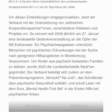
MV e.V.) & Karsten Giertz (Geschäftsführer des Landesverbandes
Sozialpsychiatrie MV e.V.) bei der Begrüßung der Gäste.
Um diesen Entwicklungen entgegenzuwirken, setzt der
Verband mit der Unterstützung von zahlreichen
Kooperationspartner*innen, verschiedene Initiativen und
Projekte um. So erinnert seit 2008 jährlich am 27. Januar
eine landesweite Gedenkveranstaltung an die Opfer der
NS-Euthanasie. Ein Psychiatriewegweiser unterstützt
Menschen mit psychischen Erkrankungen bei der Suche
nach geeigneten Hilfsangeboten in Mecklenburg-
Vorpommern. Um Kinder aus psychisch belasteten Familien
zu stärken, wurde 2023 die Landesfachstelle KipsFam
gegründet. Der Verband beteiligt sich zudem an dem
Präventionsprogramm „Verrückt? Na und!“, das Schulkinder
über psychische Gesundheit aufklärt, und schult Laien mit
dem Kurs „Mental Health First Aid“ in der Ersten Hilfe bei
psychischen Krisen.
Nils Greve
Me&TheLion