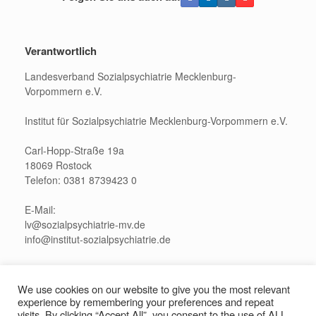
Verantwortlich
Landesverband Sozialpsychiatrie Mecklenburg-
Vorpommern e.V.
Institut für Sozialpsychiatrie Mecklenburg-Vorpommern e.V.
Carl-Hopp-Straße 19a
18069 Rostock
Telefon: 0381 8739423 0
E-Mail:
lv@sozialpsychiatrie-mv.de
info@institut-sozialpsychiatrie.de
Pressekontakt:
presse@sozialpsychiatrie-mv.de
We use cookies on our website to give you the most relevant
experience by remembering your preferences and repeat
visits. By clicking “Accept All”, you consent to the use of ALL