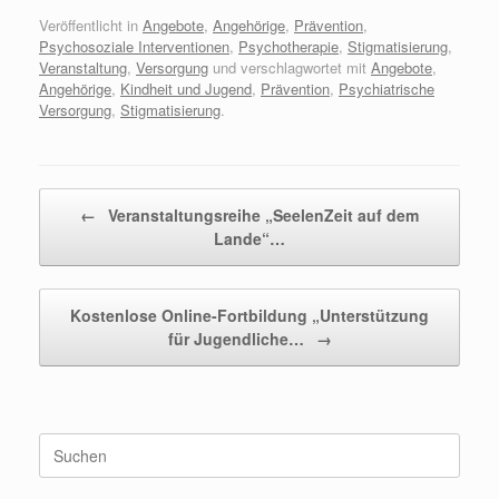
Veröffentlicht in
Angebote
,
Angehörige
,
Prävention
,
Psychosoziale Interventionen
,
Psychotherapie
,
Stigmatisierung
,
Veranstaltung
,
Versorgung
und verschlagwortet mit
Angebote
,
Angehörige
,
Kindheit und Jugend
,
Prävention
,
Psychiatrische
Versorgung
,
Stigmatisierung
.
Beitragsnavigation
←
Veranstaltungsreihe „SeelenZeit auf dem
Lande“…
Kostenlose Online-Fortbildung „Unterstützung
für Jugendliche…
→
Suchen
nach: