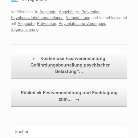
Veröffentlicht in
Angebote
,
Angehörige
,
Prävention
,
Psychosoziale Interventionen
,
Veranstaltung
und verschlagwortet
mit
Angebote
,
Prävention
,
Psychiatrische Versorgung
,
Stigmatisierung
.
Beitragsnavigation
←
Kostenlose Fachveranstaltung
„Gefährdungsbeurteilung psychischer
Belastung“…
Rückblick Festveranstaltung und Fachtagung
zum…
→
Suchen
nach: