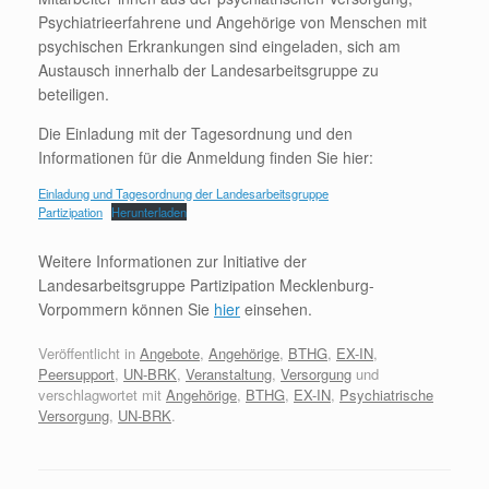
Psychiatrieerfahrene und Angehörige von Menschen mit
psychischen Erkrankungen sind eingeladen, sich am
Austausch innerhalb der Landesarbeitsgruppe zu
beteiligen.
Die Einladung mit der Tagesordnung und den
Informationen für die Anmeldung finden Sie hier:
Einladung und Tagesordnung der Landesarbeitsgruppe
Partizipation
Herunterladen
Weitere Informationen zur Initiative der
Landesarbeitsgruppe Partizipation Mecklenburg-
Vorpommern können Sie
hier
einsehen.
Veröffentlicht in
Angebote
,
Angehörige
,
BTHG
,
EX-IN
,
Peersupport
,
UN-BRK
,
Veranstaltung
,
Versorgung
und
verschlagwortet mit
Angehörige
,
BTHG
,
EX-IN
,
Psychiatrische
Versorgung
,
UN-BRK
.