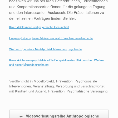
bedanken wir uns bei allen Referent*innen, Teilnehmenden
und Kooperationspartner*innen für die gelungene Tagung
und den interessanten Austausch. Die Präsentationen zu
den einzelnen Vorträgen finden Sie hier:
Kölch Adoleszenz und psychische Gesundheit
Freigang Lebensphase Adoleszenz und Erwachsenwerden heute
Werner Ergebnisse Modellprojekt Adoleszenzpsychiatrie
Kowe Adoleszenzpsychiatrie – Die Perspektive des Diakonischen Werkes
und seiner Mitgliedseinrichtung
Veröffentlicht in
Modellprojekt
,
Prävention
,
Psychosoziale
Interventionen
,
Veranstaltung
,
Versorgung
und verschlagwortet
mit
Kindheit und Jugend
,
Prävention
,
Psychiatrische Versorgung
.
Beitragsnavigation
←
Videovorlesungsreihe Anthropologische