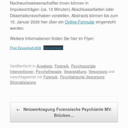
Nachwuchswissenschaftler:innen können in
Impulsvorträgen (ca. 10 Minuten) Abschlussarbeiten oder
Dissertationsvorhaben vorstellen. Abstracts können bis zum
15. Januar 2026 hier über ein
Online-Formular
eingereicht
werden.
Weitere Informationen finden Sie hier im Flyer:
Flyer Einsamkeit-2026
Herunterladen
Veröffentlicht in
Angebote
,
Forensik
,
Psychosoziale
Interventionen
,
Psychotherapie
,
Veranstaltung
,
Versorgung
und
verschlagwortet mit
Forensik
,
Psychiatrische Versorgung
,
Stigmatisierung
.
Beitragsnavigation
←
Netzwerktagung Forensische Psychiatrie MV:
Brücken…