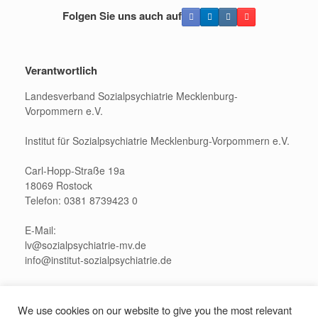
Folgen Sie uns auch auf
Verantwortlich
Landesverband Sozialpsychiatrie Mecklenburg-
Vorpommern e.V.
Institut für Sozialpsychiatrie Mecklenburg-Vorpommern e.V.
Carl-Hopp-Straße 19a
18069 Rostock
Telefon: 0381 8739423 0
E-Mail:
lv@sozialpsychiatrie-mv.de
info@institut-sozialpsychiatrie.de
Pressekontakt:
presse@sozialpsychiatrie-mv.de
We use cookies on our website to give you the most relevant