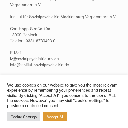
Vorpommern e.V.
Institut für Sozialpsychiatrie Mecklenburg-Vorpommern e.V.
Carl-Hopp-Straße 19a
18069 Rostock
Telefon: 0381 8739423 0
E-Mail:
lv@sozialpsychiatrie-mv.de
info@institut-sozialpsychiatrie.de
Pressekontakt:
presse@sozialpsychiatrie-mv.de
We use cookies on our website to give you the most relevant
experience by remembering your preferences and repeat
visits. By clicking “Accept All”, you consent to the use of ALL
the cookies. However, you may visit "Cookie Settings" to
provide a controlled consent.
Sozialpsychiatrie Mecklenburg-Vorpommern 2021
Impressum und
Cookie Settings
Accept All
Datenschutzerklärung
Theme by
SiteOrigin