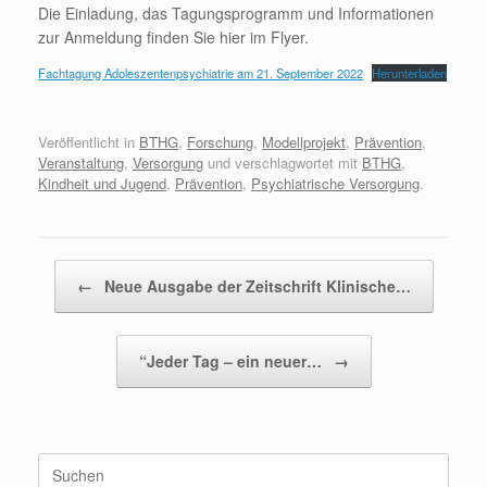
Die Einladung, das Tagungsprogramm und Informationen
zur Anmeldung finden Sie hier im Flyer.
Fachtagung Adoleszentenpsychiatrie am 21. September 2022
Herunterladen
Veröffentlicht in
BTHG
,
Forschung
,
Modellprojekt
,
Prävention
,
Veranstaltung
,
Versorgung
und verschlagwortet mit
BTHG
,
Kindheit und Jugend
,
Prävention
,
Psychiatrische Versorgung
.
Beitragsnavigation
←
Neue Ausgabe der Zeitschrift Klinische…
“Jeder Tag – ein neuer…
→
Suchen
nach: