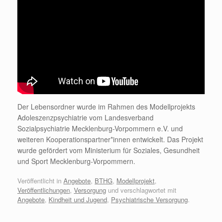
Der Lebensordner wurde im Rahmen des Modellprojekts
Adoleszenzpsychiatrie vom Landesverband
Sozialpsychiatrie Mecklenburg-Vorpommern e.V. und
weiteren Kooperationspartner*innen entwickelt. Das Projekt
wurde gefördert vom Ministerium für Soziales, Gesundheit
und Sport Mecklenburg-Vorpommern.
Veröffentlicht in
Angebote
,
BTHG
,
Modellprojekt
,
Veröffentlichungen
,
Versorgung
und verschlagwortet mit
Angebote
,
Kindheit und Jugend
,
Psychiatrische Versorgung
.