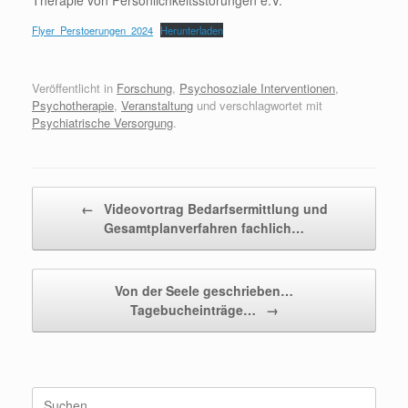
Therapie von Persönlichkeitsstörungen e.V.
Flyer_Perstoerungen_2024
Herunterladen
Veröffentlicht in
Forschung
,
Psychosoziale Interventionen
,
Psychotherapie
,
Veranstaltung
und verschlagwortet mit
Psychiatrische Versorgung
.
Beitragsnavigation
←
Videovortrag Bedarfsermittlung und
Gesamtplanverfahren fachlich…
Von der Seele geschrieben…
Tagebucheinträge…
→
Suchen