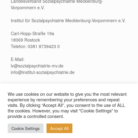
Landesverband Sozialpsychiatrie Mecklenburg-
Vorpommern e.V.
Institut für Sozialpsychiatrie Mecklenburg-Vorpommern e.V.
Carl-Hopp-Straße 19a
18069 Rostock
Telefon: 0381 8739423 0
E-Mail:
lv@sozialpsychiatrie-mv.de
info@institut-sozialpsychiatrie.de
Pressekontakt:
presse@sozialpsychiatrie-mv.de
We use cookies on our website to give you the most relevant
experience by remembering your preferences and repeat
visits. By clicking “Accept All”, you consent to the use of ALL
the cookies. However, you may visit "Cookie Settings" to
provide a controlled consent.
Sozialpsychiatrie Mecklenburg-Vorpommern 2021
Impressum und
Cookie Settings
Accept All
Datenschutzerklärung
Theme by
SiteOrigin