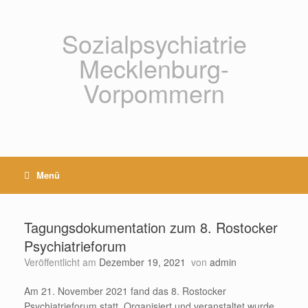
Zum
Inhalt
springen
Sozialpsychiatrie
Mecklenburg-
Vorpommern
Menü
Tagungsdokumentation zum 8. Rostocker
Psychiatrieforum
Veröffentlicht am
Dezember 19, 2021
von
admin
Am 21. November 2021 fand das 8. Rostocker
Psychiatrieforum statt. Organisiert und veranstaltet wurde