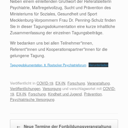
Neben einem einleitenden Grußwort der Referatsleiterin
Psychiatrie, Maßregelvollzug, Sucht und Prävention des
Ministeriums für Soziales, Gesundheit und Sport
Mecklenburg-Vorpommern Frau Dr. Penning-Schulz finden
Sie in dieser Tagungsdokumentation eine kurze inhaltliche
Zusammenfassung der einzelnen Tagungsbeiträge.
Wir bedanken uns bei allen Teilnehmer*innen,
Referent*innen und Kooperationspartner*innen für die
gelungene Tagung.
Tagungsdokumentation_8. Rostocker Psychiatrieforum
Herunterladen
Veröffentlicht in
COVID-19
,
EX-IN
,
Forschung
,
Veranstaltung
,
Veröffentlichungen
,
Versorgung
und verschlagwortet mit
COVID-
19
,
EX-IN
,
Forschung
,
Kindheit und Jugend
,
Prävention
,
Psychiatrische Versorgung
.
Beitragsnavigation
←
Neue Termine der Fortbildungsveranstaltung