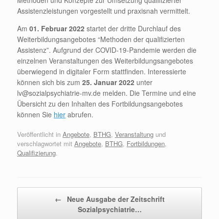
Methoden und Konzepte zur Umsetzung qualifizierter
Assistenzleistungen vorgestellt und praxisnah vermittelt.
Am
01. Februar 2022
startet der dritte Durchlauf des
Weiterbildungsangebotes “Methoden der qualifizierten
Assistenz”. Aufgrund der COVID-19-Pandemie werden die
einzelnen Veranstaltungen des Weiterbildungsangebotes
überwiegend in digitaler Form stattfinden. Interessierte
können sich bis zum
25. Januar 2022
unter
lv@sozialpsychiatrie-mv.de melden. Die Termine und eine
Übersicht zu den Inhalten des Fortbildungsangebotes
können Sie
hier
abrufen.
Veröffentlicht in
Angebote
,
BTHG
,
Veranstaltung
und
verschlagwortet mit
Angebote
,
BTHG
,
Fortbildungen
,
Qualifizierung
.
Beitragsnavigation
←
Neue Ausgabe der Zeitschrift
Sozialpsychiatrie…