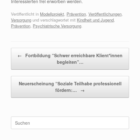
Interessierten frei erworben werden.
Veröffentlicht in
Modellprojekt
,
Prävention
,
Veröffentlichungen
,
Versorgung
und verschlagwortet mit
Kindheit und Jugend
,
Prävention
,
Psychiatrische Versorgung
.
Beitragsnavigation
←
Fortbildung “Schwer erreichbare Klient*innen
begleiten”…
Neuerscheinung “Soziale Teilhabe professionell
fördern:…
→
Suchen
nach: