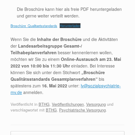
Die Broschüre kann hier als freie PDF heruntergeladen
und gerne weiter verteilt werden.
Broschüre_Qualitaetsstandards
Herunterladen
Wenn Sie die
Inhalte der Broschüre
und die Aktivitäten
der
Landesarbeitsgruppe Gesamt-/
Teilhabeplanverfahren
besser kennenlernen wollen,
möchten wir Sie zu einem
Online-Austausch am 23. Mai
2022 von 10:00 bis 11:30 Uhr
einladen. Bei Interesse
können Sie sich unter dem Stichwort
„Broschüre
Qualitätsstandards Gesamtplanverfahren“
bis
spätestens zum
16. Mai 2022
unter:
lv@sozialpsychiatrie-
mv.de
anmelden.
Veröffentlicht in
BTHG
,
Veröffentlichungen
,
Versorgung
und
verschlagwortet mit
BTHG
,
Psychiatrische Versorgung
.
Beitragsnavigation