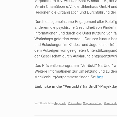
Vorpommern e.V. wie Das Boot Wismar e.V., die 
Verein Chamäleon e.V., die Uhlenhaus GmbH und d
Regionen die Organisation und Durchführung der
Durch das gemeinsame Engagement aller Beteilig
anderem die psychische Gesundheit von Kinder
Informationen und durch die Unterstützung von f
Workshops gefördert werden. Darüber hinaus beste
und Belastungen im Kindes- und Jugendalter früh
dem Aufzeigen von geeigneten Unterstützungsmög
der Gesellschaft durch Aufklärung entgegenzuwir
Das Präventionsprogramm “Verrückt? Na Und!” w
Weitere Informationen zur Umsetzung und zu den
Mecklenburg-Vorpommern finden Sie
hier
.
Einblicke in die “Verrückt? Na Und!”-Projekt
Veröffentlicht in
Angebote
,
Prävention
,
Stigmatisierung
,
Veranstal