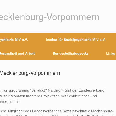
Mecklenburg-Vorpommern
chiatrie M-V e.V.
Institut für Sozialpsychiatrie M-V e.V.
esundheit und Arbeit
Bundesteilhabegesetz
Links
in Mecklenburg-Vorpommern
ntionsprogramms “Verrückt? Na Und!” führt der Landesverband
. seit Monaten mehrere Projekttage mit Schüler*innen und
mmern durch.
eiche Mitglieder des Landesverbandes Sozialpsychiatrie Mecklenburg-