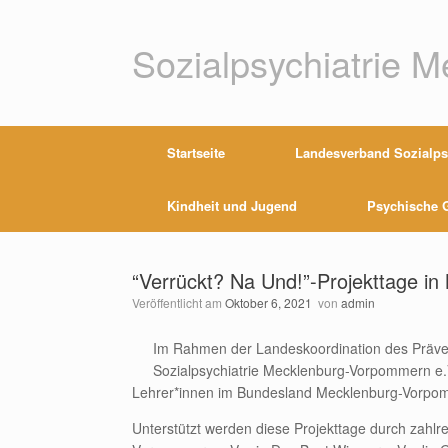
Zum
Inhalt
springen
Sozialpsychiatrie 
Startseite
Landesverband Sozialpsy
Kindheit und Jugend
Psychische G
“Verrückt? Na Und!”-Projekttage 
Veröffentlicht am
Oktober 6, 2021
von
admin
Im Rahmen der Landeskoordination des Präve
Sozialpsychiatrie Mecklenburg-Vorpommern e.V
Lehrer*innen im Bundesland Mecklenburg-Vorpo
Unterstützt werden diese Projekttage durch zahlr