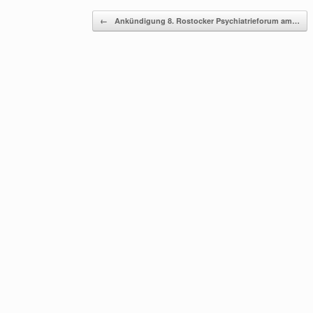
Beitragsnavigation
←
Ankündigung 8. Rostocker Psychiatrieforum am…