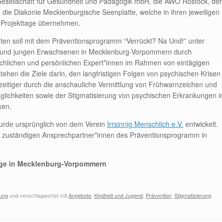
Gesellschaft für Gesundheit und Pädagogik mbH, die AWO Rostock, der
ie Diakonie Mecklenburgische Seenplatte, welche in ihren jeweiligen
 Projekttage übernehmen.
ten soll mit dem Präventionsprogramm “Verrückt? Na Und!” unter
n und jungen Erwachsenen in Mecklenburg-Vorpommern durch
achlichen und persönlichen Expert*innen im Rahmen von eintägigen
hen die Ziele darin, den langfristigen Folgen von psychischen Krisen
zeitiger durch die anschauliche Vermittlung von Frühwarnzeichen und
lichkeiten sowie der Stigmatisierung von psychischen Erkrankungen i
ken.
urde ursprünglich von dem Verein
Irrsinnig Menschlich e.V.
entwickelt.
 zuständigen Ansprechpartner*innen des Präventionsprogramm in
tage in Mecklenburg-Vorpommern
tung
und verschlagwortet mit
Angebote
,
Kindheit und Jugend
,
Prävention
,
Stigmatisierung
.