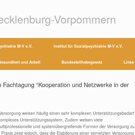
Mecklenburg-Vorpommern
chiatrie M-V e.V.
Institut für Sozialpsychiatrie M-V e.V.
esundheit und Arbeit
Bundesteilhabegesetz
Links
n Fachtagung “Kooperation und Netzwerke in der
n Versorgung weisen häufig einen sehr komplexen Unterstützungsbedarf
in komplexes Unterstützungssystem. Zudem weisen viele
ultiprofessionelle und systemübergreifende Formen der Versorgung zu
Praxis zeigt jedoch, dass die Etablierung einer vernetzten Versorgung