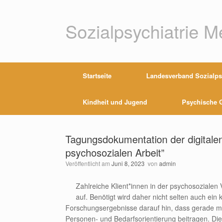
Zum
Inhalt
springen
Sozialpsychiatrie 
Startseite
Landesverband Sozialpsy
Kindheit und Jugend
Psychische G
Tagungsdokumentation der digitale
psychosozialen Arbeit”
Veröffentlicht am
Juni 8, 2023
von
admin
Zahlreiche Klient*innen in der psychosoziale
auf. Benötigt wird daher nicht selten auch e
Forschungsergebnisse darauf hin, dass gerade m
Personen- und Bedarfsorientierung beitragen. Die 