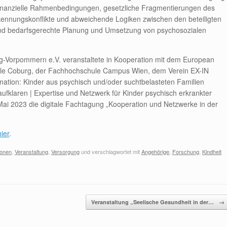
 finanzielle Rahmenbedingungen, gesetzliche Fragmentierungen des
nnungskonflikte und abweichende Logiken zwischen den beteiligten
und bedarfsgerechte Planung und Umsetzung von psychosozialen
g-Vorpommern e.V. veranstaltete in Kooperation mit dem European
chule Coburg, der Fachhochschule Campus Wien, dem Verein EX-IN
tion: Kinder aus psychisch und/oder suchtbelasteten Familien
klaren | Expertise und Netzwerk für Kinder psychisch erkrankter
Mai 2023 die digitale Fachtagung „Kooperation und Netzwerke in der
hier
.
ionen
,
Veranstaltung
,
Versorgung
und verschlagwortet mit
Angehörige
,
Forschung
,
Kindheit
Veranstaltung „Seelische Gesundheit in der…
→