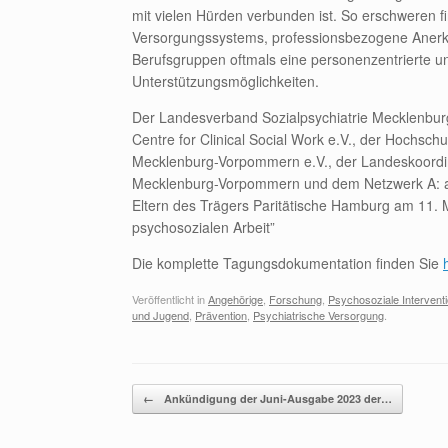
mit vielen Hürden verbunden ist. So erschweren
Versorgungssystems, professionsbezogene Anerke
Berufsgruppen oftmals eine personenzentrierte 
Unterstützungsmöglichkeiten.
Der Landesverband Sozialpsychiatrie Mecklenbur
Centre for Clinical Social Work e.V., der Hochs
Mecklenburg-Vorpommern e.V., der Landeskoordina
Mecklenburg-Vorpommern und dem Netzwerk A: auf
Eltern des Trägers Paritätische Hamburg am 11. 
psychosozialen Arbeit”
Die komplette Tagungsdokumentation finden Sie
Veröffentlicht in
Angehörige
,
Forschung
,
Psychosoziale Intervent
und Jugend
,
Prävention
,
Psychiatrische Versorgung
.
Beitragsnavigation
←
Ankündigung der Juni-Ausgabe 2023 der…