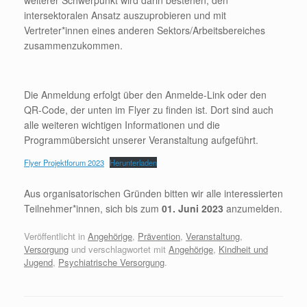
weiterer Schwerpunkt wird darin bestehen, den
intersektoralen Ansatz auszuprobieren und mit
Vertreter*innen eines anderen Sektors/Arbeitsbereiches
zusammenzukommen.
Die Anmeldung erfolgt über den Anmelde-Link oder den
QR-Code, der unten im Flyer zu finden ist. Dort sind auch
alle weiteren wichtigen Informationen und die
Programmübersicht unserer Veranstaltung aufgeführt.
Flyer Projektforum 2023
Herunterladen
Aus organisatorischen Gründen bitten wir alle interessierten
Teilnehmer*innen, sich bis zum
01. Juni 2023
anzumelden.
Veröffentlicht in
Angehörige
,
Prävention
,
Veranstaltung
,
Versorgung
und verschlagwortet mit
Angehörige
,
Kindheit und
Jugend
,
Psychiatrische Versorgung
.