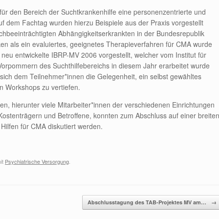
 für den Bereich der Suchtkrankenhilfe eine personenzentrierte und
uf dem Fachtag wurden hierzu Beispiele aus der Praxis vorgestellt
hbeeinträchtigten Abhängigkeitserkrankten in der Bundesrepublik
nken als ein evaluiertes, geeignetes Therapieverfahren für CMA wurde
neu entwickelte IBRP-MV 2006 vorgestellt, welcher vom Institut für
-Vorpommern des Suchthilfebereichs in diesem Jahr erarbeitet wurde
sich dem Teilnehmer*innen die Gelegenheit, ein selbst gewähltes
 Workshops zu vertiefen.
en, hierunter viele Mitarbeiter*innen der verschiedenen Einrichtungen
 Kostenträgern und Betroffene, konnten zum Abschluss auf einer breite
Hilfen für CMA diskutiert werden.
it
Psychiatrische Versorgung
.
Abschlusstagung des TAB-Projektes MV am…
→