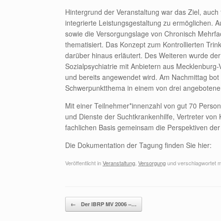
Hintergrund der Veranstaltung war das Ziel, auch
integrierte Leistungsgestaltung zu ermöglichen. A
sowie die Versorgungslage von Chronisch Mehrfac
thematisiert. Das Konzept zum Kontrollierten Tri
darüber hinaus erläutert. Des Weiteren wurde der 
Sozialpsychiatrie mit Anbietern aus Mecklenburg
und bereits angewendet wird. Am Nachmittag bot 
Schwerpunktthema in einem von drei angebotenen
Mit einer Teilnehmer*innenzahl von gut 70 Person
und Dienste der Suchtkrankenhilfe, Vertreter von
fachlichen Basis gemeinsam die Perspektiven der 
Die Dokumentation der Tagung finden Sie hier:
Veröffentlicht in
Veranstaltung
,
Versorgung
und verschlagwortet m
Beitragsnavigation
←
Der IBRP MV 2006 –…