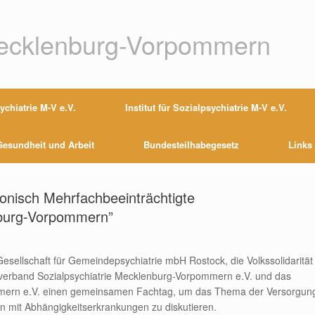
Mecklenburg-Vorpommern
chiatrie M-V e.V.
Institut für Sozialpsychiatrie M-V e.V.
esundheit und Arbeit
Bundesteilhabegesetz
Links
onisch Mehrfachbeeinträchtigte
nburg-Vorpommern”
sellschaft für Gemeindepsychiatrie mbH Rostock, die Volkssolidarität
sverband Sozialpsychiatrie Mecklenburg-Vorpommern e.V. und das
pommern e.V. einen gemeinsamen Fachtag, um das Thema der Versorgun
 mit Abhängigkeitserkrankungen zu diskutieren.