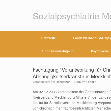
Zum
Inhalt
springen
Sozialpsychiatrie 
Startseite
Landesverband Sozialpsy
Kindheit und Jugend
Psychische G
Fachtagung “Verantwortung für Chr
Abhängigkeitserkrankte in Meckle
Veröffentlicht am
Dezember 2, 2006
von
admin
Am 02.12.2006 veranstaltete die Gemeinnützige Ge
Kreisverband Mecklenburg Mitte e.V., der Lande
Institut für Sozialpsychiatrie Mecklenburg-Vor
von chronisch mehrfachbeeinträchtigten Menschen