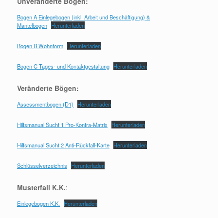
Unveränderte Bögen:
Bogen A Einlegebogen (inkl. Arbeit und Beschäftigung) &
Mantelbogen
Herunterladen
Bogen B Wohnform
Herunterladen
Bogen C Tages- und Kontaktgestaltung
Herunterladen
Veränderte Bögen:
Assessmentbogen (D1)
Herunterladen
Hilfsmanual Sucht 1 Pro-Kontra-Matrix
Herunterladen
Hilfsmanual Sucht 2 Anti-Rückfall-Karte
Herunterladen
Schlüsselverzeichnis
Herunterladen
Musterfall K.K.
:
Einlegebogen K.K.
Herunterladen