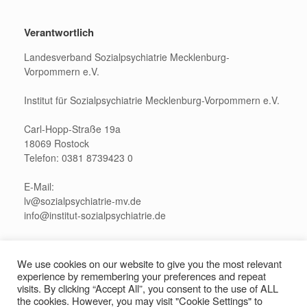
Verantwortlich
Landesverband Sozialpsychiatrie Mecklenburg-
Vorpommern e.V.
Institut für Sozialpsychiatrie Mecklenburg-Vorpommern e.V.
Carl-Hopp-Straße 19a
18069 Rostock
Telefon: 0381 8739423 0
E-Mail:
lv@sozialpsychiatrie-mv.de
info@institut-sozialpsychiatrie.de
Pressekontakt:
presse@sozialpsychiatrie-mv.de
We use cookies on our website to give you the most relevant
experience by remembering your preferences and repeat
visits. By clicking “Accept All”, you consent to the use of ALL
the cookies. However, you may visit "Cookie Settings" to