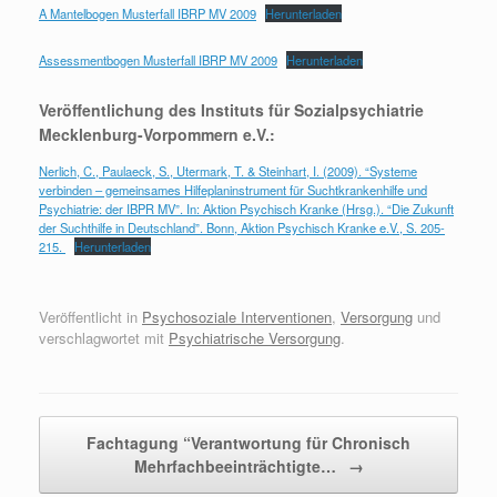
A Mantelbogen Musterfall IBRP MV 2009
Herunterladen
Assessmentbogen Musterfall IBRP MV 2009
Herunterladen
Veröffentlichung des Instituts für Sozialpsychiatrie
Mecklenburg-Vorpommern e.V.:
Nerlich, C., Paulaeck, S., Utermark, T. & Steinhart, I. (2009). “Systeme
verbinden – gemeinsames Hilfeplaninstrument für Suchtkrankenhilfe und
Psychiatrie: der IBPR MV”. In: Aktion Psychisch Kranke (Hrsg.). “Die Zukunft
der Suchthilfe in Deutschland”. Bonn, Aktion Psychisch Kranke e.V., S. 205-
215.
Herunterladen
Veröffentlicht in
Psychosoziale Interventionen
,
Versorgung
und
verschlagwortet mit
Psychiatrische Versorgung
.
Beitragsnavigation
Fachtagung “Verantwortung für Chronisch
Mehrfachbeeinträchtigte…
→