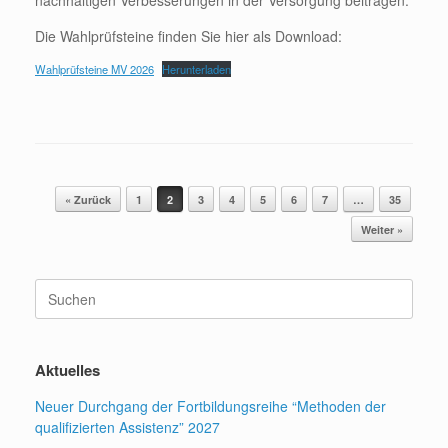
Die Wahlprüfsteine finden Sie hier als Download:
Wahlprüfsteine MV 2026
Herunterladen
Beitragsnavigation
« Zurück
1
2
3
4
5
6
7
…
35
Weiter »
Suchen
nach:
Aktuelles
Neuer Durchgang der Fortbildungsreihe “Methoden der
qualifizierten Assistenz” 2027