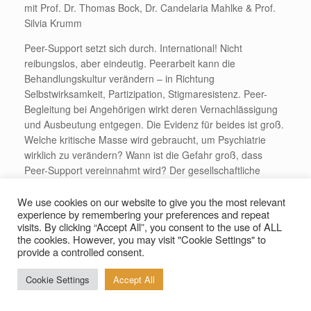
mit Prof. Dr. Thomas Bock, Dr. Candelaria Mahlke & Prof.
Silvia Krumm
Peer-Support setzt sich durch. International! Nicht
reibungslos, aber eindeutig. Peerarbeit kann die
Behandlungskultur verändern – in Richtung
Selbstwirksamkeit, Partizipation, Stigmaresistenz. Peer-
Begleitung bei Angehörigen wirkt deren Vernachlässigung
und Ausbeutung entgegen. Die Evidenz für beides ist groß.
Welche kritische Masse wird gebraucht, um Psychiatrie
wirklich zu verändern? Wann ist die Gefahr groß, dass
Peer-Support vereinnahmt wird? Der gesellschaftliche
Stellenwert ist abhängig vom kulturellen Kontext und vom
Stand der Versorgung. Der Blick auf andere Kulturen hilft
We use cookies on our website to give you the most relevant
experience by remembering your preferences and repeat
auch bei uns die Stärke von Peer-Support neu zu sehen,
visits. By clicking “Accept All”, you consent to the use of ALL
Hilfen auch wieder unabhängig von Psychiatrie zu denken.
the cookies. However, you may visit "Cookie Settings" to
provide a controlled consent.
Cookie Settings
Accept All