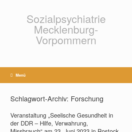
Zum
Inhalt
springen
Sozialpsychiatrie
Mecklenburg-
Vorpommern
Menü
Schlagwort-Archiv:
Forschung
Veranstaltung „Seelische Gesundheit in
der DDR – Hilfe, Verwahrung,
Missbrauch“ am 23. Juni 2023 in Rostock