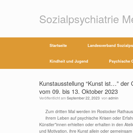
Zum
Inhalt
springen
Sozialpsychiatrie 
Startseite
Landesverband Sozialpsy
Kindheit und Jugend
Psychische G
Kunstausstellung “Kunst ist…” der
vom 09. bis 13. Oktober 2023
Veröffentlicht am
September 22, 2023
von
admin
Zum dritten Mal werden im Rostocker Rathausf
ihrem Leben auf psychische Krisen oder Erfahr
Künstler*innen erhielten oder erhalten in den At
und Motivation, ihre Kunst allein oder gemeinsam 