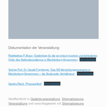
Dokumentation der Veranstaltung:
Redebeitrag P. Braun “Gedenktag für die psychisch kranken und behinderten
Opfer des Nationalsozialismus in Mecklenburg-Vorpommern
Herunterladen
Vortrag Prof. Dr. Harald Freyberger “Das NS-Vernichtungsprogramm in
Mecklenburg-Vorpommern – die Stralsunder Verhältnisse”
Herunterladen
Sandra Rieck “Presseartikel”
Herunterladen
Veröffentlicht in
Gedenkveranstaltung
,
Stigmatisierung
,
Veranstaltung
und verschlagwortet mit
Stigmatisierung
.