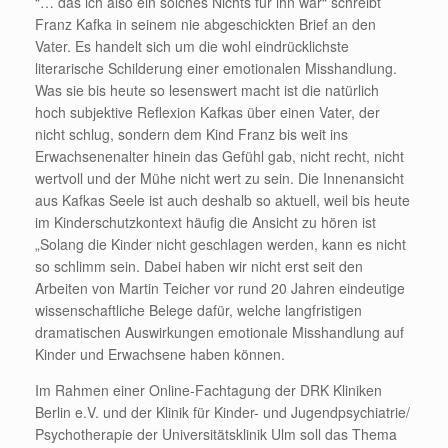
“… das ich also ein solches Nichts für ihn war“ schreibt
Franz Kafka in seinem nie abgeschickten Brief an den
Vater. Es handelt sich um die wohl eindrücklichste
literarische Schilderung einer emotionalen Misshandlung.
Was sie bis heute so lesenswert macht ist die natürlich
hoch subjektive Reflexion Kafkas über einen Vater, der
nicht schlug, sondern dem Kind Franz bis weit ins
Erwachsenenalter hinein das Gefühl gab, nicht recht, nicht
wertvoll und der Mühe nicht wert zu sein. Die Innenansicht
aus Kafkas Seele ist auch deshalb so aktuell, weil bis heute
im Kinderschutzkontext häufig die Ansicht zu hören ist
„Solang die Kinder nicht geschlagen werden, kann es nicht
so schlimm sein. Dabei haben wir nicht erst seit den
Arbeiten von Martin Teicher vor rund 20 Jahren eindeutige
wissenschaftliche Belege dafür, welche langfristigen
dramatischen Auswirkungen emotionale Misshandlung auf
Kinder und Erwachsene haben können.
Im Rahmen einer Online-Fachtagung der DRK Kliniken
Berlin e.V. und der Klinik für Kinder- und Jugendpsychiatrie/
Psychotherapie der Universitätsklinik Ulm soll das Thema