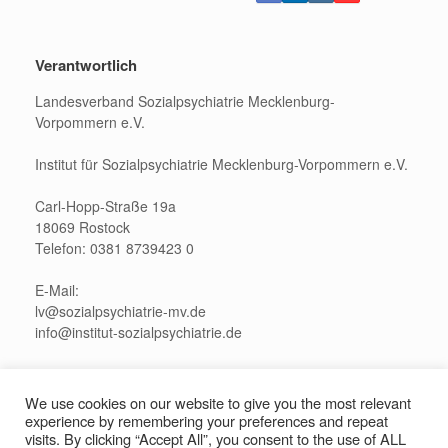
Verantwortlich
Landesverband Sozialpsychiatrie Mecklenburg-
Vorpommern e.V.
Institut für Sozialpsychiatrie Mecklenburg-Vorpommern e.V.
Carl-Hopp-Straße 19a
18069 Rostock
Telefon: 0381 8739423 0
E-Mail:
lv@sozialpsychiatrie-mv.de
info@institut-sozialpsychiatrie.de
Pressekontakt:
presse@sozialpsychiatrie-mv.de
We use cookies on our website to give you the most relevant
experience by remembering your preferences and repeat
visits. By clicking “Accept All”, you consent to the use of ALL