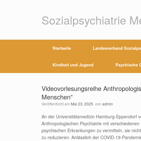
Zum
Inhalt
springen
Sozialpsychiatrie 
Startseite
Landesverband Sozialpsy
Kindheit und Jugend
Psychische G
Videovorlesungsreihe Anthropologis
Menschen”
Veröffentlicht am
Mai 23, 2025
von
admin
An der Universitätsmedizin Hamburg-Eppendorf ve
Anthropologischen Psychiatrie mit verschiedenen 
psychischen Erkrankungen zu vermitteln, sie nich
zu reduzieren. Anlässlich der COVID-19-Pandemie f