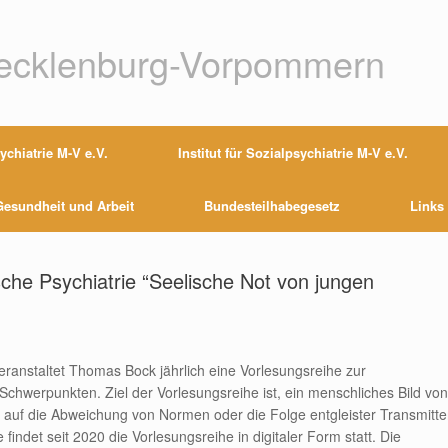
Mecklenburg-Vorpommern
chiatrie M-V e.V.
Institut für Sozialpsychiatrie M-V e.V.
esundheit und Arbeit
Bundesteilhabegesetz
Links
che Psychiatrie “Seelische Not von jungen
ranstaltet Thomas Bock jährlich eine Vorlesungsreihe zur
Schwerpunkten. Ziel der Vorlesungsreihe ist, ein menschliches Bild von
t auf die Abweichung von Normen oder die Folge entgleister Transmitte
indet seit 2020 die Vorlesungsreihe in digitaler Form statt. Die