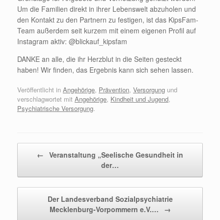
Um die Familien direkt in ihrer Lebenswelt abzuholen und
den Kontakt zu den Partnern zu festigen, ist das KipsFam-
Team außerdem seit kurzem mit einem eigenen Profil auf
Instagram aktiv: @blickauf_kipsfam
DANKE an alle, die ihr Herzblut in die Seiten gesteckt
haben! Wir finden, das Ergebnis kann sich sehen lassen.
Veröffentlicht in
Angehörige
,
Prävention
,
Versorgung
und
verschlagwortet mit
Angehörige
,
Kindheit und Jugend
,
Psychiatrische Versorgung
.
Beitragsnavigation
←
Veranstaltung „Seelische Gesundheit in
der…
Der Landesverband Sozialpsychiatrie
Mecklenburg-Vorpommern e.V.…
→