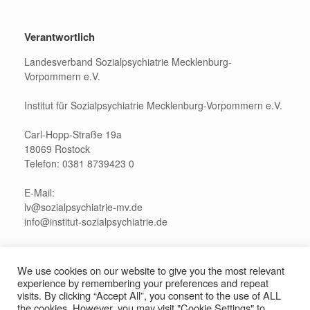
Verantwortlich
Landesverband Sozialpsychiatrie Mecklenburg-
Vorpommern e.V.
Institut für Sozialpsychiatrie Mecklenburg-Vorpommern e.V.
Carl-Hopp-Straße 19a
18069 Rostock
Telefon: 0381 8739423 0
E-Mail:
lv@sozialpsychiatrie-mv.de
info@institut-sozialpsychiatrie.de
Pressekontakt:
presse@sozialpsychiatrie-mv.de
We use cookies on our website to give you the most relevant
experience by remembering your preferences and repeat
visits. By clicking “Accept All”, you consent to the use of ALL
the cookies. However, you may visit "Cookie Settings" to