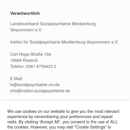
Verantwortlich
Landesverband Sozialpsychiatrie Mecklenburg-
Vorpommern e.V.
Institut für Sozialpsychiatrie Mecklenburg-Vorpommern e.V.
Carl-Hopp-Straße 19a
18069 Rostock
Telefon: 0381 8739423 0
E-Mail:
lv@sozialpsychiatrie-mv.de
info@institut-sozialpsychiatrie.de
Pressekontakt:
presse@sozialpsychiatrie-mv.de
We use cookies on our website to give you the most relevant
experience by remembering your preferences and repeat
visits. By clicking “Accept All”, you consent to the use of ALL
the cookies. However, you may visit "Cookie Settings" to