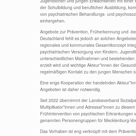
Jugendlichen und jungen Erwachsenen mit einer 
der Schulbildung und beruflichen Ausbildung, ko
von psychiatrischen Behandlungs- und psychosoz
einhergehen.
Angebote zur Prävention, Früherkennung und -beh
Deutschland fehlt es jedoch an solchen Angeboten
regionales und kommunales Gesamtkonzept integri
psychiatrischen Versorgung von Kindern, Jugendl
unterschiedlichen Maßnahmen und bestehenden 
erzielt wird und wichtige Akteur*innen der Gesun
regelmäßigen Kontakt zu den jungen Menschen ste
Eine enge Kooperation der handelnden Akteur*inn
Angeboten ist daher notwendig.
Seit 2022 übernimmt der Landesverband Sozialps
Multiplikator*innen und Adressat*innen zu dies
Frühintervention von psychischen Erkrankungen 
genannten Personengruppen für Mecklenburg-Vo
Das Vorhaben ist eng verknüpft mit dem Präventi