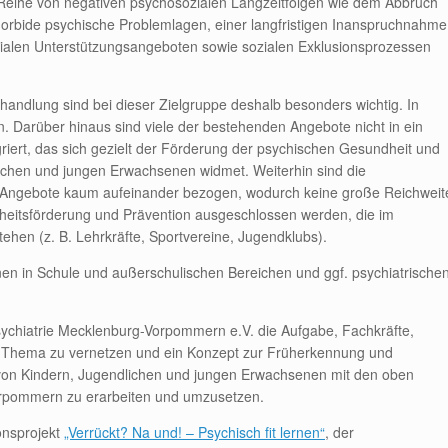
Reihe von negativen psychosozialen Langzeitfolgen wie dem Abbruch
morbide psychische Problemlagen, einer langfristigen Inanspruchnahme
ialen Unterstützungsangeboten sowie sozialen Exklusionsprozessen
andlung sind bei dieser Zielgruppe deshalb besonders wichtig. In
. Darüber hinaus sind viele der bestehenden Angebote nicht in ein
ert, das sich gezielt der Förderung der psychischen Gesundheit und
ichen und jungen Erwachsenen widmet. Weiterhin sind die
Angebote kaum aufeinander bezogen, wodurch keine große Reichweit
dheitsförderung und Prävention ausgeschlossen werden, die im
hen (z. B. Lehrkräfte, Sportvereine, Jugendklubs).
en in Schule und außerschulischen Bereichen und ggf. psychiatrische
ychiatrie Mecklenburg-Vorpommern e.V. die Aufgabe, Fachkräfte,
em Thema zu vernetzen und ein Konzept zur Früherkennung und
von Kindern, Jugendlichen und jungen Erwachsenen mit den oben
rpommern zu erarbeiten und umzusetzen.
onsprojekt
„Verrückt? Na und! – Psychisch fit lernen“
, der