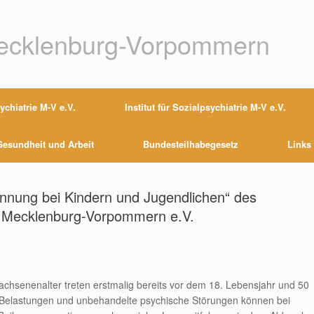
Mecklenburg-Vorpommern
chiatrie M-V e.V.
Institut für Sozialpsychiatrie M-V e.V.
esundheit und Arbeit
Bundesteilhabegesetz
Links
ennung bei Kindern und Jugendlichen“ des
e Mecklenburg-Vorpommern e.V.
hsenenalter treten erstmalig bereits vor dem 18. Lebensjahr und 50
 Belastungen und unbehandelte psychische Störungen können bei