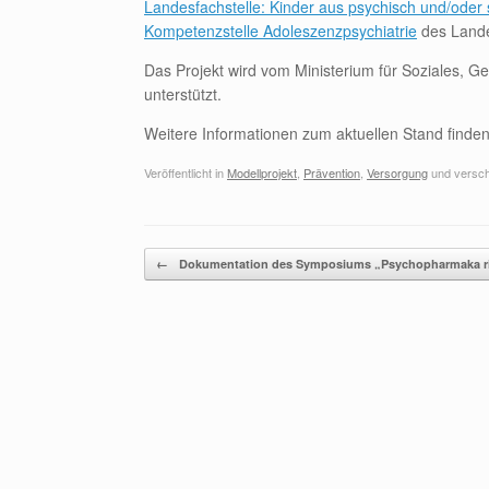
Landesfachstelle: Kinder aus psychisch und/ode
Kompetenzstelle Adoleszenzpsychiatrie
des Lande
Das Projekt wird vom Ministerium für Soziales, 
unterstützt.
Weitere Informationen zum aktuellen Stand finde
Veröffentlicht in
Modellprojekt
,
Prävention
,
Versorgung
und versch
Beitragsnavigation
←
Dokumentation des Symposiums „Psychopharmaka r