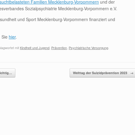
r suchtbelasteten Familien Mecklenburg-Vorpommern
und der
sverbandes Sozialpsychiatrie Mecklenburg-Vorpommern e.V.
Gesundheit und Sport Mecklenburg-Vorpommern finanziert und
n Sie
hier
.
lagwortet mit
Kindheit und Jugend
,
Prävention
,
Psychiatrische Versorgung
.
ichtig…
Welttag der Suizidprävention 2023
→