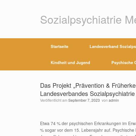
Zum
Inhalt
springen
Sozialpsychiatrie 
Startseite
Landesverband Sozialpsy
Kindheit und Jugend
Psychische G
Das Projekt „Prävention & Früherk
Landesverbandes Sozialpsychiatri
Veröffentlicht am
September 7, 2023
von
admin
Etwa 74 % der psychischen Erkrankungen im Erwac
% sogar vor dem 15. Lebensjahr auf. Psychische