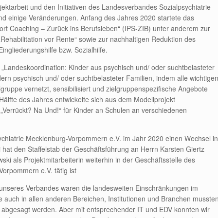
jektarbeit und den Initiativen des Landesverbandes Sozialpsychiatrie
und einige Veränderungen. Anfang des Jahres 2020 startete das
ort Coaching – Zurück ins Berufsleben“ (IPS-ZIB) unter anderem zur
„Rehabilitation vor Rente“ sowie zur nachhaltigen Reduktion des
ngliederungshilfe bzw. Sozialhilfe.
t „Landeskoordination: Kinder aus psychisch und/ oder suchtbelasteter
ern psychisch und/ oder suchtbelasteter Familien, indem alle wichtige
gruppe vernetzt, sensibilisiert und zielgruppenspezifische Angebote
älfte des Jahres entwickelte sich aus dem Modellprojekt
 „Verrückt? Na Und!“ für Kinder an Schulen an verschiedenen
chiatrie Mecklenburg-Vorpommern e.V. im Jahr 2020 einen Wechsel in
 hat den Staffelstab der Geschäftsführung an Herrn Karsten Giertz
ki als Projektmitarbeiterin weiterhin in der Geschäftsstelle des
orpommern e.V. tätig ist
ven unseres Verbandes waren die landesweiten Einschränkungen im
uch in allen anderen Bereichen, Institutionen und Branchen musste
n abgesagt werden. Aber mit entsprechender IT und EDV konnten wir