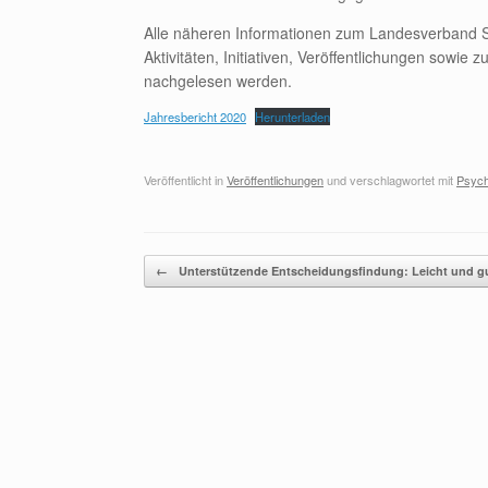
Alle näheren Informationen zum Landesverband S
Aktivitäten, Initiativen, Veröffentlichungen sowi
nachgelesen werden.
Jahresbericht 2020
Herunterladen
Veröffentlicht in
Veröffentlichungen
und verschlagwortet mit
Psych
Beitragsnavigation
←
Unterstützende Entscheidungsfindung: Leicht und 