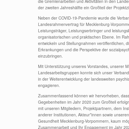
die Gremienarbeiten und Aktivitäten in den Land
der zweiten Jahreshälfte ein Großteil der Projekt
Neben der COVID-19-Pandemie wurde die Verband
Landesrahmenvertrag für Mecklenburg-Vorpommern
Leistungsträger, Leistungserbringer und leistun
organisatorischen und praktischen Ebene. Im Rah
entwickeln und Stellungnahmen veröffentlichen, d
Erkrankungen und die Perspektive der sozialpsyc
einzubringen.
Mit Unterstützung unseres Vorstandes, unserer M
Landesarbeitsgruppen konnte sich unser Verband 
in der Weiterentwicklung der landesweiten psychi
engagieren.
Zusammenfassend können wir hervorheben, dass un
Gegebenheiten im Jahr 2020 zum Großteil erfol
mit unseren Mitgliedern, Projektpartnern, dem Ins
anderer Institutionen, Akteur*innen sowie unseren
Gesundheit Mecklenburg-Vorpommern, kaum möglich
Zusammenarbeit und Ihr Engagement im Jahr 20