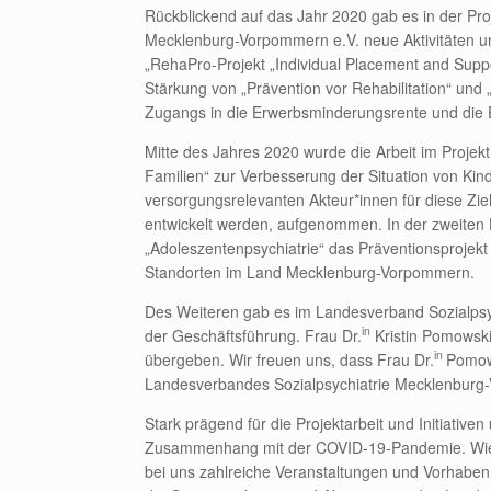
Rückblickend auf das Jahr 2020 gab es in der Pro
Mecklenburg-Vorpommern e.V.
neue Aktivitäten 
„RehaPro-Projekt „Individual Placement and Supp
Stärkung von „Prävention vor Rehabilitation“ und 
Zugangs in die Erwerbsminderungsrente und die Ei
Mitte des Jahres 2020 wurde die Arbeit im Projek
Familien“ zur Verbesserung der Situation von Kind
versorgungsrelevanten Akteur*innen für diese Ziel
entwickelt werden, aufgenommen. In der zweiten H
„Adoleszentenpsychiatrie“ das Präventionsprojekt
Standorten im Land Mecklenburg-Vorpommern.
Des Weiteren gab es im Landesverband Sozialpsy
in
der Geschäftsführung. Frau Dr.
Kristin Pomowski
in
übergeben. Wir freuen uns, dass Frau Dr.
Pomows
Landesverbandes Sozialpsychiatrie Mecklenburg-V
Stark prägend für die Projektarbeit und Initiati
Zusammenhang mit der COVID-19-Pandemie. Wie a
bei uns zahlreiche Veranstaltungen und Vorhabe