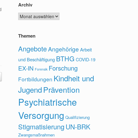
Archiv
d
Archiv
Themen
Angebote
Angehörige
Arbeit
BTHG
und Beschäftigung
COVID-19
Forschung
EX-IN
Forensik
Kindheit und
Fortbildungen
Prävention
Jugend
Psychiatrische
Versorgung
Qualifizierung
Stigmatisierung
UN-BRK
Zwangsmaßnahmen