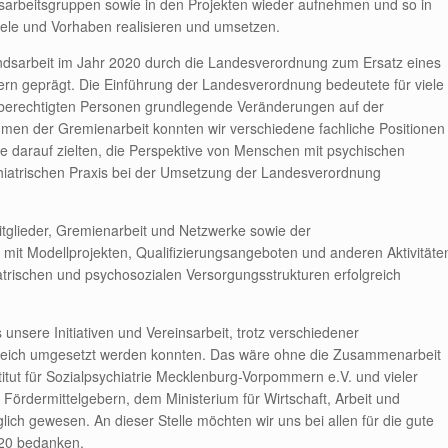
esarbeitsgruppen sowie in den Projekten wieder aufnehmen und so in
ziele und Vorhaben realisieren und umsetzen.
sarbeit im Jahr 2020 durch die Landesverordnung zum Ersatz eines
 geprägt. Die Einführung der Landesverordnung bedeutete für viele
gsberechtigten Personen grundlegende Veränderungen auf der
men der Gremienarbeit konnten wir verschiedene fachliche Positionen
ie darauf zielten, die Perspektive von Menschen mit psychischen
hiatrischen Praxis bei der Umsetzung der Landesverordnung
itglieder, Gremienarbeit und Netzwerke sowie der
mit Modellprojekten, Qualifizierungsangeboten und anderen Aktivitäte
atrischen und psychosozialen Versorgungsstrukturen erfolgreich
sere Initiativen und Vereinsarbeit, trotz verschiedener
greich umgesetzt werden konnten. Das wäre ohne die Zusammenarbeit
titut für Sozialpsychiatrie Mecklenburg-Vorpommern e.V. und vieler
 Fördermittelgebern, dem Ministerium für Wirtschaft, Arbeit und
 gewesen. An dieser Stelle möchten wir uns bei allen für die gute
20 bedanken.