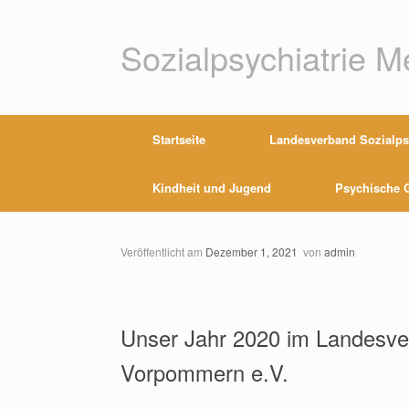
Zum
Inhalt
springen
Sozialpsychiatrie 
Startseite
Landesverband Sozialpsy
Kindheit und Jugend
Psychische G
Veröffentlicht am
Dezember 1, 2021
von
admin
Unser Jahr 2020 im Landesver
Vorpommern e.V.