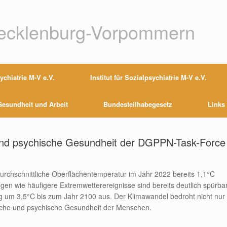
Mecklenburg-Vorpommern
chiatrie M-V e.V.
Institut für Sozialpsychiatrie M-V e.V.
esundheit und Arbeit
Bundesteilhabegesetz
Links
und psychische Gesundheit der DGPPN-Task-Force
 durchschnittliche Oberflächentemperatur im Jahr 2022 bereits 1,1°C
gen wie häufigere Extremwetterereignisse sind bereits deutlich spürbar
 um 3,5°C bis zum Jahr 2100 aus. Der Klimawandel bedroht nicht nur
liche und psychische Gesundheit der Menschen.