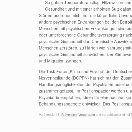
So gehen Temperaturanstieg, Hitzewellen und
Gesundheit und mit einer erhöhten Suizidali
Stürme bedrohen nicht nur die körperliche Unver
andere psychischen Erkrankungen bei den Betrof
Menschen mit psychischen Erkrankungen sind bes
oder unterbrochene Gesundheitsversorgung nach Ka
psychische Gesundheit dar. Chronische Auswirk
Menschen zerstören, zu Härten wie Nahrungsmitte
psychische Gesundheit schwächen. Der Klimawand
und Migration zwingen.
Die Task-Force „Klima und Psyche“ der Deutschen
Nervenheilkunde (DGPPN) hat sich mit den Zus
Handlungsmöglichkeiten der Psychiatrie auseinan
zusammengefasst. Im Positionspapier werden u.a.
Psychiatrie empfohlen, Ideen für eine nachhalti
Behandlungsangebote entwickelt. Das Positionspap
Veröffentlicht in
Prävention
,
Versorgung
und verschlagwortet mit