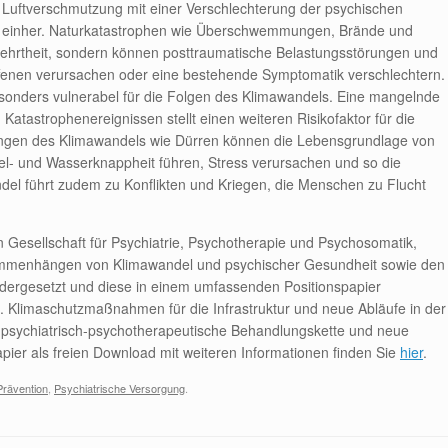
 Luftverschmutzung mit einer Verschlechterung der psychischen
tät einher. Naturkatastrophen wie Überschwemmungen, Brände und
sehrtheit, sondern können posttraumatische Belastungsstörungen und
fenen verursachen oder eine bestehende Symptomatik verschlechtern.
onders vulnerabel für die Folgen des Klimawandels. Eine mangelnde
tastrophenereignissen stellt einen weiteren Risikofaktor für die
ungen des Klimawandels wie Dürren können die Lebensgrundlage von
l- und Wasserknappheit führen, Stress verursachen und so die
el führt zudem zu Konflikten und Kriegen, die Menschen zu Flucht
 Gesellschaft für Psychiatrie, Psychotherapie und Psychosomatik,
ammenhängen von Klimawandel und psychischer Gesundheit sowie den
dergesetzt und diese in einem umfassenden Positionspapier
 Klimaschutzmaßnahmen für die Infrastruktur und neue Abläufe in der
ge psychiatrisch-psychotherapeutische Behandlungskette und neue
ier als freien Download mit weiteren Informationen finden Sie
hier
.
Prävention
,
Psychiatrische Versorgung
.