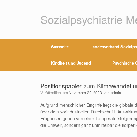
Zum
Inhalt
springen
Sozialpsychiatrie 
Startseite
Landesverband Sozialpsy
Kindheit und Jugend
Psychische G
Positionspapier zum Klimawandel 
Veröffentlicht am
November 22, 2023
von
admin
Aufgrund menschlicher Eingriffe liegt die globale
über dem vorindustriellen Durchschnitt. Auswirkun
Prognosen gehen von einer Temperatursteigerung
die Umwelt, sondern ganz unmittelbar die körper