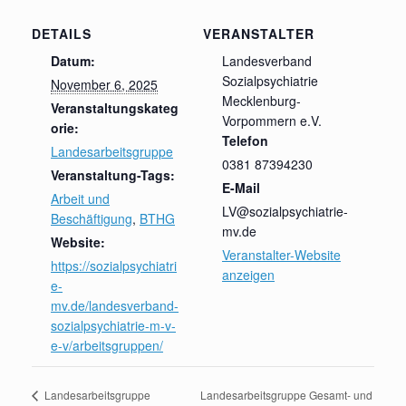
DETAILS
VERANSTALTER
Datum:
Landesverband
Sozialpsychiatrie
November 6, 2025
Mecklenburg-
Veranstaltungskateg
Vorpommern e.V.
orie:
Telefon
Landesarbeitsgruppe
0381 87394230
Veranstaltung-Tags:
E-Mail
Arbeit und
LV@sozialpsychiatrie-
Beschäftigung
,
BTHG
mv.de
Website:
Veranstalter-Website
https://sozialpsychiatri
anzeigen
e-
mv.de/landesverband-
sozialpsychiatrie-m-v-
e-v/arbeitsgruppen/
Landesarbeitsgruppe Gesamt- und
Landesarbeitsgruppe