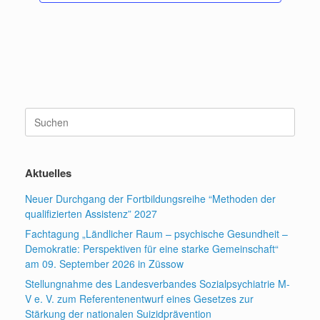
n
g
g
A
e
n
n
s
S
i
Suchen
nach:
u
c
h
c
Aktuelles
t
h
Neuer Durchgang der Fortbildungsreihe “Methoden der
e
e
qualifizierten Assistenz” 2027
n
u
Fachtagung „Ländlicher Raum – psychische Gesundheit –
Demokratie: Perspektiven für eine starke Gemeinschaft“
-
n
am 09. September 2026 in Züssow
N
d
Stellungnahme des Landesverbandes Sozialpsychiatrie M-
a
V e. V. zum Referentenentwurf eines Gesetzes zur
A
Stärkung der nationalen Suizidprävention