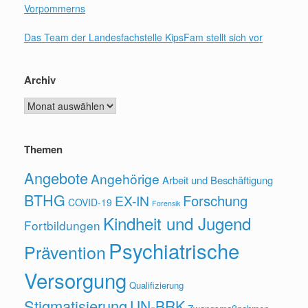
Vorpommerns
g
Das Team der Landesfachstelle KipsFam stellt sich vor
a
t
Archiv
i
Archiv
o
n
Themen
Angebote
Angehörige
Arbeit und Beschäftigung
BTHG
Forschung
EX-IN
COVID-19
Forensik
Kindheit und Jugend
Fortbildungen
Psychiatrische
Prävention
Versorgung
Qualifizierung
Stigmatisierung
UN-BRK