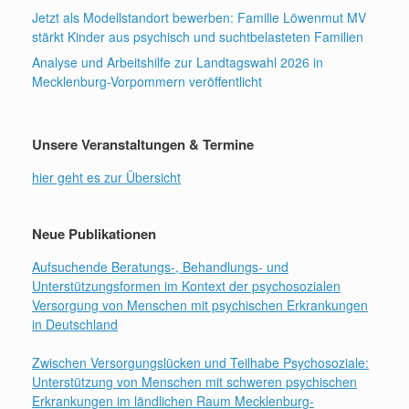
v
n
Jetzt als Modellstandort bewerben: Familie Löwenmut MV
i
stärkt Kinder aus psychisch und suchtbelasteten Familien
s
Analyse und Arbeitshilfe zur Landtagswahl 2026 in
g
i
Mecklenburg-Vorpommern veröffentlicht
a
c
t
Unsere Veranstaltungen & Termine
h
i
t
hier geht es zur Übersicht
o
e
n
Neue Publikationen
n
Aufsuchende Beratungs-, Behandlungs- und
,
Unterstützungsformen im Kontext der psychosozialen
N
Versorgung von Menschen mit psychischen Erkrankungen
in Deutschland
a
Zwischen Versorgungslücken und Teilhabe Psychosoziale:
v
Unterstützung von Menschen mit schweren psychischen
i
Erkrankungen im ländlichen Raum Mecklenburg-