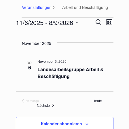
Veranstaltungen
Arbeit und Beschäftigung
11/6/2025
 - 
8/9/2026
V
V
S
L
Veranstaltungen
u
D
e
e
i
c
a
s
r
r
h
t
November 2025
t
e
u
a
a
e
m
n
n
w
November 6, 2025
DO.
6
ä
s
Landesarbeitsgruppe Arbeit &
s
h
Beschäftigung
t
l
t
e
a
a
n
l
.
Heute
Vorherige
l
Veranstaltungen
Veranstaltungen
Nächste
t
t
u
u
Kalender abonnieren
n