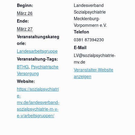
Beginn:
Landesverband
Sozialpsychiatrie
März 26
Mecklenburg-
Ende:
Vorpommern e.V.
März 27
Telefon
Veranstaltungskateg
0381 87394230
orie:
E-Mail
Landesarbeitsgruppe
LV@sozialpsychiatrie-
Veranstaltung-Tags:
mv.de
BTHG
,
Psychiatrische
Veranstalter-Website
Versorgung
anzeigen
Website:
https://sozialpsychiatri
e-
mv.de/landesverband-
sozialpsychiatrie-m-v-
e-v/arbeitsgruppen/