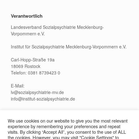
Verantwortlich
Landesverband Sozialpsychiatrie Mecklenburg-
Vorpommern e.V.
Institut für Sozialpsychiatrie Mecklenburg-Vorpommern e.V.
Carl-Hopp-Straße 19a
18069 Rostock
Telefon: 0381 8739423 0
E-Mail:
lv@sozialpsychiatrie-mv.de
info@institut-sozialpsychiatrie.de
Pressekontakt:
presse@sozialpsychiatrie-mv.de
We use cookies on our website to give you the most relevant
experience by remembering your preferences and repeat
visits. By clicking “Accept All”, you consent to the use of ALL
the cookies. However, you may visit "Cookie Settings" to